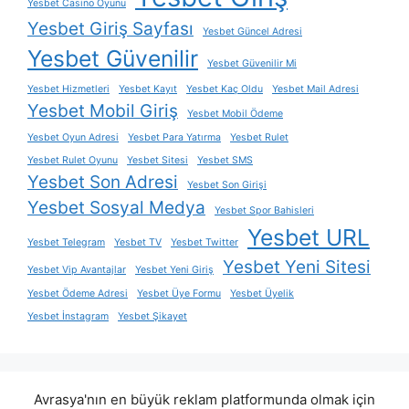
Yesbet Casino Oyunu
Yesbet Giriş Sayfası
Yesbet Güncel Adresi
Yesbet Güvenilir
Yesbet Güvenilir Mi
Yesbet Hizmetleri
Yesbet Kayıt
Yesbet Kaç Oldu
Yesbet Mail Adresi
Yesbet Mobil Giriş
Yesbet Mobil Ödeme
Yesbet Oyun Adresi
Yesbet Para Yatırma
Yesbet Rulet
Yesbet Rulet Oyunu
Yesbet Sitesi
Yesbet SMS
Yesbet Son Adresi
Yesbet Son Girişi
Yesbet Sosyal Medya
Yesbet Spor Bahisleri
Yesbet URL
Yesbet Telegram
Yesbet TV
Yesbet Twitter
Yesbet Yeni Sitesi
Yesbet Vip Avantajlar
Yesbet Yeni Giriş
Yesbet Ödeme Adresi
Yesbet Üye Formu
Yesbet Üyelik
Yesbet İnstagram
Yesbet Şikayet
Avrasya'nın en büyük reklam platformunda olmak için