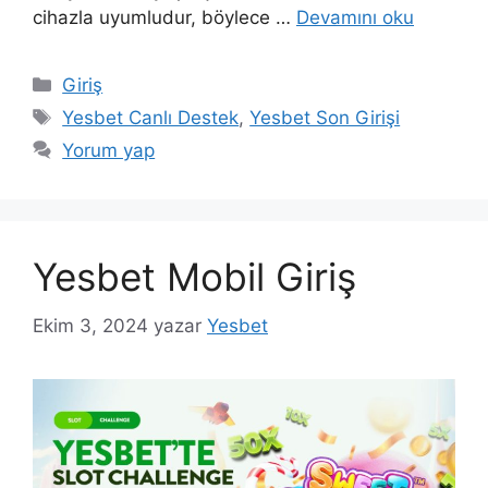
cihazla uyumludur, böylece …
Devamını oku
Kategoriler
Giriş
Etiketler
Yesbet Canlı Destek
,
Yesbet Son Girişi
Yorum yap
Yesbet Mobil Giriş
Ekim 3, 2024
yazar
Yesbet