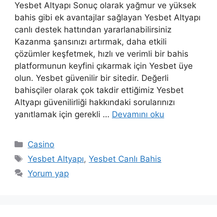
Yesbet Altyapı Sonuç olarak yağmur ve yüksek
bahis gibi ek avantajlar sağlayan Yesbet Altyapı
canlı destek hattından yararlanabilirsiniz
Kazanma şansınızı artırmak, daha etkili
çözümler keşfetmek, hızlı ve verimli bir bahis
platformunun keyfini çıkarmak için Yesbet üye
olun. Yesbet güvenilir bir sitedir. Değerli
bahisçiler olarak çok takdir ettiğimiz Yesbet
Altyapı güvenilirliği hakkındaki sorularınızı
yanıtlamak için gerekli …
Devamını oku
Kategoriler
Casino
Etiketler
Yesbet Altyapı
,
Yesbet Canlı Bahis
Yorum yap