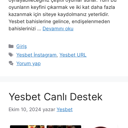
oynayabileceğiniz çeşitli oyunlar sunar. Tüm bu
oyunların keyfini çıkarmak ve iki kat daha fazla
kazanmak için siteye kaydolmanız yeterlidir.
Yesbet bahislerine gelince, endişelenmeden
bahislerinizi …
Devamını oku
Kategoriler
Giriş
Etiketler
Yesbet İnstagram
,
Yesbet URL
Yorum yap
Yesbet Canlı Destek
Ekim 10, 2024
yazar
Yesbet