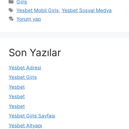
Kategoriler
Giriş
Etiketler
Yesbet Mobil Giriş
,
Yesbet Sosyal Medya
Yorum yap
Son Yazılar
Yesbet Adresi
Yesbet Giriş
Yesbet
Yesbet
Yesbet
Yesbet Giriş Sayfası
Yesbet Altyapı