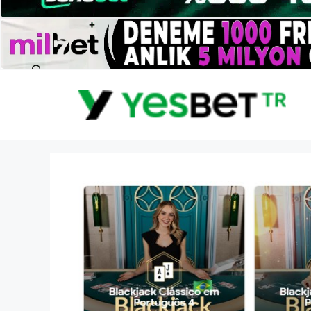
İçeriğe
atla