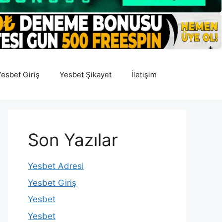
Yesbet Giriş
Yesbet Şikayet
İletişim
Son Yazılar
Yesbet Adresi
Yesbet Giriş
Yesbet
Yesbet