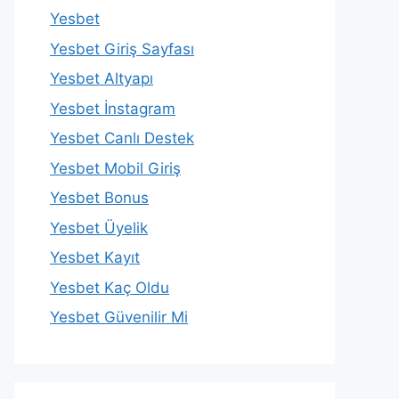
Yesbet
Yesbet Giriş Sayfası
Yesbet Altyapı
Yesbet İnstagram
Yesbet Canlı Destek
Yesbet Mobil Giriş
Yesbet Bonus
Yesbet Üyelik
Yesbet Kayıt
Yesbet Kaç Oldu
Yesbet Güvenilir Mi