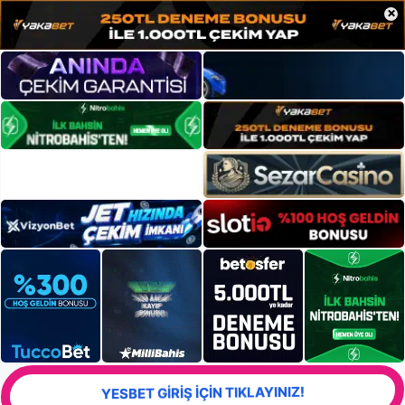
×
YESBET GİRİŞ İÇİN TIKLAYINIZ!