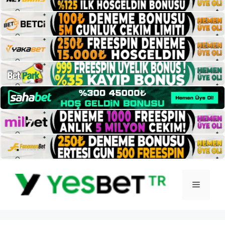
İçeriğe
atla
Menü