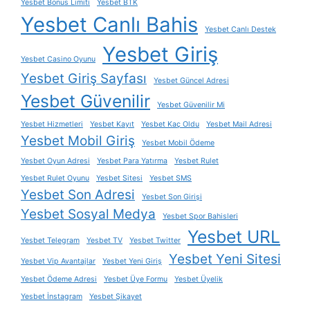
Yesbet Bonus Limiti
Yesbet BTK
Yesbet Canlı Bahis
Yesbet Canlı Destek
Yesbet Giriş
Yesbet Casino Oyunu
Yesbet Giriş Sayfası
Yesbet Güncel Adresi
Yesbet Güvenilir
Yesbet Güvenilir Mi
Yesbet Hizmetleri
Yesbet Kayıt
Yesbet Kaç Oldu
Yesbet Mail Adresi
Yesbet Mobil Giriş
Yesbet Mobil Ödeme
Yesbet Oyun Adresi
Yesbet Para Yatırma
Yesbet Rulet
Yesbet Rulet Oyunu
Yesbet Sitesi
Yesbet SMS
Yesbet Son Adresi
Yesbet Son Girişi
Yesbet Sosyal Medya
Yesbet Spor Bahisleri
Yesbet URL
Yesbet Telegram
Yesbet TV
Yesbet Twitter
Yesbet Yeni Sitesi
Yesbet Vip Avantajlar
Yesbet Yeni Giriş
Yesbet Ödeme Adresi
Yesbet Üye Formu
Yesbet Üyelik
Yesbet İnstagram
Yesbet Şikayet