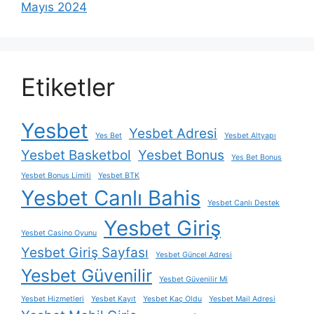
Mayıs 2024
Etiketler
Yesbet
Yesbet Adresi
Yes Bet
Yesbet Altyapı
Yesbet Basketbol
Yesbet Bonus
Yes Bet Bonus
Yesbet Bonus Limiti
Yesbet BTK
Yesbet Canlı Bahis
Yesbet Canlı Destek
Yesbet Giriş
Yesbet Casino Oyunu
Yesbet Giriş Sayfası
Yesbet Güncel Adresi
Yesbet Güvenilir
Yesbet Güvenilir Mi
Yesbet Hizmetleri
Yesbet Kayıt
Yesbet Kaç Oldu
Yesbet Mail Adresi