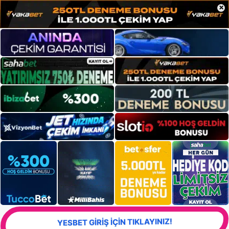
×
YESBET GİRİŞ İÇİN TIKLAYINIZ!