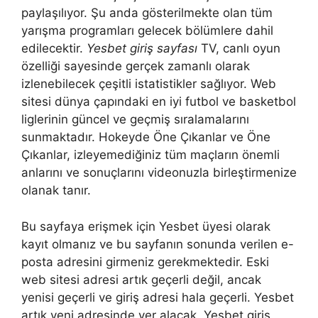
paylaşılıyor. Şu anda gösterilmekte olan tüm
yarışma programları gelecek bölümlere dahil
edilecektir.
Yesbet giriş sayfası
TV, canlı oyun
özelliği sayesinde gerçek zamanlı olarak
izlenebilecek çeşitli istatistikler sağlıyor. Web
sitesi dünya çapındaki en iyi futbol ve basketbol
liglerinin güncel ve geçmiş sıralamalarını
sunmaktadır. Hokeyde Öne Çıkanlar ve Öne
Çıkanlar, izleyemediğiniz tüm maçların önemli
anlarını ve sonuçlarını videonuzla birleştirmenize
olanak tanır.
Bu sayfaya erişmek için Yesbet üyesi olarak
kayıt olmanız ve bu sayfanın sonunda verilen e-
posta adresini girmeniz gerekmektedir. Eski
web sitesi adresi artık geçerli değil, ancak
yenisi geçerli ve giriş adresi hala geçerli. Yesbet
artık yeni adresinde yer alacak. Yesbet giriş