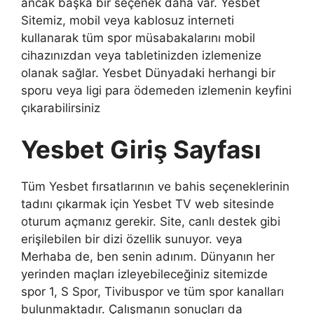
ancak başka bir seçenek daha var. Yesbet
Sitemiz, mobil veya kablosuz interneti
kullanarak tüm spor müsabakalarını mobil
cihazınızdan veya tabletinizden izlemenize
olanak sağlar. Yesbet Dünyadaki herhangi bir
sporu veya ligi para ödemeden izlemenin keyfini
çıkarabilirsiniz
Yesbet Giriş Sayfası
Tüm Yesbet fırsatlarının ve bahis seçeneklerinin
tadını çıkarmak için Yesbet TV web sitesinde
oturum açmanız gerekir. Site, canlı destek gibi
erişilebilen bir dizi özellik sunuyor. veya
Merhaba de, ben senin adınım. Dünyanın her
yerinden maçları izleyebileceğiniz sitemizde
spor 1, S Spor, Tivibuspor ve tüm spor kanalları
bulunmaktadır. Çalışmanın sonuçları da