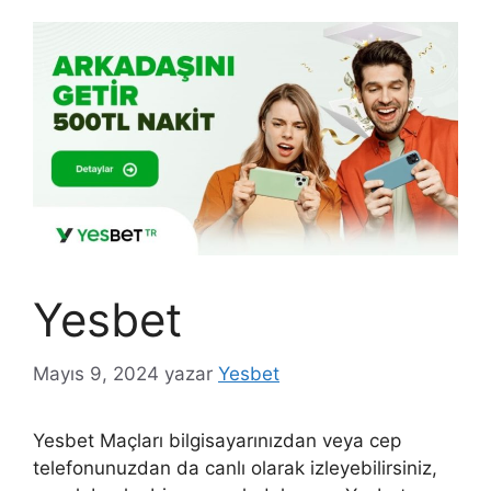
Yesbet
Mayıs 9, 2024
yazar
Yesbet
Yesbet Maçları bilgisayarınızdan veya cep
telefonunuzdan da canlı olarak izleyebilirsiniz,