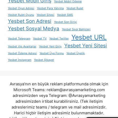
Yesbet Mobil Giriş
Yesbet Mobil Ödeme
Yesbet Oyun Adresi
Yesbet Para Yatırma
Yesbet Rulet
Yesbet Rulet Oyunu
Yesbet Sitesi
Yesbet SMS
Yesbet Son Adresi
Yesbet Son Girişi
Yesbet Sosyal Medya
Yesbet Spor Bahisleri
Yesbet URL
Yesbet Telegram
Yesbet TV
Yesbet Twitter
Yesbet Yeni Sitesi
Yesbet Vip Avantajlar
Yesbet Yeni Giriş
Yesbet Ödeme Adresi
Yesbet Üye Formu
Yesbet Üyelik
Yesbet İnstagram
Yesbet Şikayet
Avrasya'nın en büyük reklam platformunda olmak için
Microsoft Teams:
reklam@avrasyamarketing.com
adresimizden veya Telegram: @Avrasyamarketing
adresimizden irtibat kurabilirsiniz. (Tek iletişim
adreslerimiz teams / telegram ve mail adresimizdir.
Harici hiçbir iletişim adresimiz bulunmamaktadır.