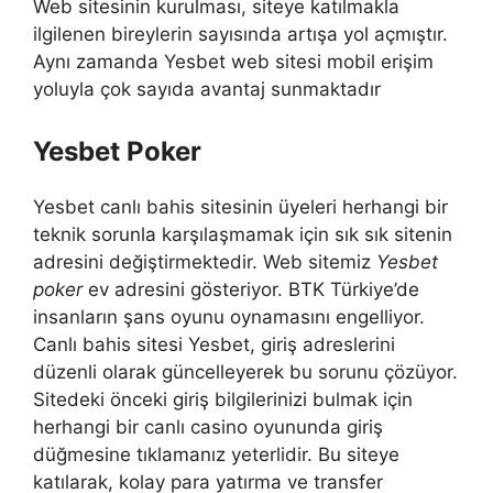
Web sitesinin kurulması, siteye katılmakla
ilgilenen bireylerin sayısında artışa yol açmıştır.
Aynı zamanda Yesbet web sitesi mobil erişim
yoluyla çok sayıda avantaj sunmaktadır
Yesbet Poker
Yesbet canlı bahis sitesinin üyeleri herhangi bir
teknik sorunla karşılaşmamak için sık sık sitenin
adresini değiştirmektedir. Web sitemiz
Yesbet
poker
ev adresini gösteriyor. BTK Türkiye’de
insanların şans oyunu oynamasını engelliyor.
Canlı bahis sitesi Yesbet, giriş adreslerini
düzenli olarak güncelleyerek bu sorunu çözüyor.
Sitedeki önceki giriş bilgilerinizi bulmak için
herhangi bir canlı casino oyununda giriş
düğmesine tıklamanız yeterlidir. Bu siteye
katılarak, kolay para yatırma ve transfer