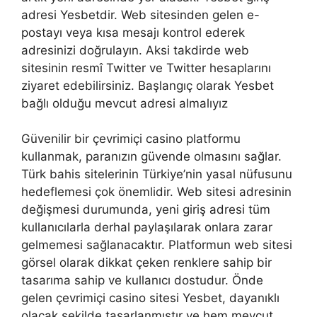
adresi Yesbetdir. Web sitesinden gelen e-
postayı veya kısa mesajı kontrol ederek
adresinizi doğrulayın. Aksi takdirde web
sitesinin resmî Twitter ve Twitter hesaplarını
ziyaret edebilirsiniz. Başlangıç olarak Yesbet
bağlı olduğu mevcut adresi almalıyız
Güvenilir bir çevrimiçi casino platformu
kullanmak, paranızın güvende olmasını sağlar.
Türk bahis sitelerinin Türkiye’nin yasal nüfusunu
hedeflemesi çok önemlidir. Web sitesi adresinin
değişmesi durumunda, yeni giriş adresi tüm
kullanıcılarla derhal paylaşılarak onlara zarar
gelmemesi sağlanacaktır. Platformun web sitesi
görsel olarak dikkat çeken renklere sahip bir
tasarıma sahip ve kullanıcı dostudur. Önde
gelen çevrimiçi casino sitesi Yesbet, dayanıklı
olacak şekilde tasarlanmıştır ve hem mevcut