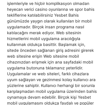
işlemleriyle ve hiçbir komplikasyon olmadan
heyecan verici casino oyunlarına ve spor bahis
tekliflerine katılabilirsiniz Yesbet Bahis
günümüzde yaygın olarak kullanılan bir mobil
uygulamadır. Birçok insan programa nasıl
katılacağını merak ediyor. Web sitesinin
hizmetlerini mobil uygulama aracılığıyla
kullanmak oldukça basittir. Başlamak için,
sitede önceden sağlanan giriş adresini girerek
web sitesine erişin Web sitesine mobil
cihazınızdan erişmek için ana sayfadaki mobil
uygulama butonuna tıklamanız yeterlidir.
Uygulamalar ve web siteleri, farklı cihazlara
uyum sağlayan ve gezinmesi kolay kullanıcı ara
yüzlerine sahiptir. Kullanıcı herhangi bir sorunla
karşılaşmadan mobil uygulama üzerinden bahis
oynamaya devam edebilir. Birçok kişi Yesbet
mobil uygulamasını oldukça faydalı ve popüler