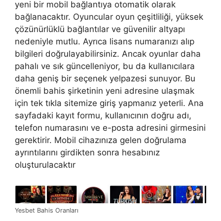
yeni bir mobil bağlantıya otomatik olarak
bağlanacaktır. Oyuncular oyun çeşitliliği, yüksek
çözünürlüklü bağlantılar ve güvenilir altyapı
nedeniyle mutlu. Ayrıca lisans numaranızı alıp
bilgileri doğrulayabilirsiniz. Ancak oyunlar daha
pahalı ve sık güncelleniyor, bu da kullanıcılara
daha geniş bir seçenek yelpazesi sunuyor. Bu
önemli bahis şirketinin yeni adresine ulaşmak
için tek tıkla sitemize giriş yapmanız yeterli. Ana
sayfadaki kayıt formu, kullanıcının doğru adı,
telefon numarasını ve e-posta adresini girmesini
gerektirir. Mobil cihazınıza gelen doğrulama
ayrıntılarını girdikten sonra hesabınız
oluşturulacaktır
Yesbet Bahis Oranları