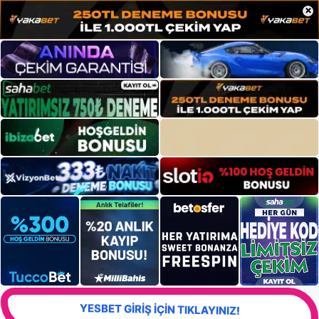
×
YESBET GİRİŞ İÇİN TIKLAYINIZ!