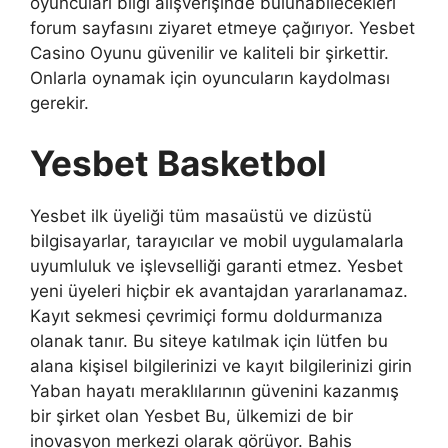
oyuncuları bilgi alışverişinde bulunabilecekleri
forum sayfasını ziyaret etmeye çağırıyor. Yesbet
Casino Oyunu güvenilir ve kaliteli bir şirkettir.
Onlarla oynamak için oyuncuların kaydolması
gerekir.
Yesbet Basketbol
Yesbet ilk üyeliği tüm masaüstü ve dizüstü
bilgisayarlar, tarayıcılar ve mobil uygulamalarla
uyumluluk ve işlevselliği garanti etmez. Yesbet
yeni üyeleri hiçbir ek avantajdan yararlanamaz.
Kayıt sekmesi çevrimiçi formu doldurmanıza
olanak tanır. Bu siteye katılmak için lütfen bu
alana kişisel bilgilerinizi ve kayıt bilgilerinizi girin
Yaban hayatı meraklılarının güvenini kazanmış
bir şirket olan Yesbet Bu, ülkemizi de bir
inovasyon merkezi olarak görüyor. Bahis