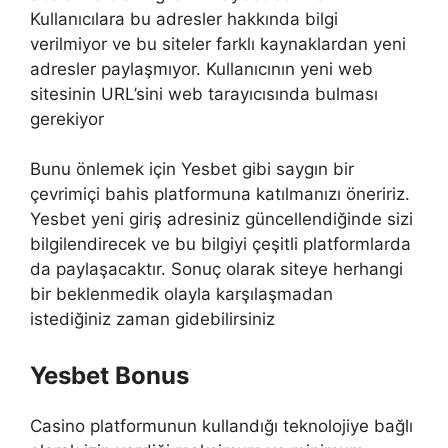
Kullanıcılara bu adresler hakkında bilgi
verilmiyor ve bu siteler farklı kaynaklardan yeni
adresler paylaşmıyor. Kullanıcının yeni web
sitesinin URL’sini web tarayıcısında bulması
gerekiyor
Bunu önlemek için Yesbet gibi saygın bir
çevrimiçi bahis platformuna katılmanızı öneririz.
Yesbet yeni giriş adresiniz güncellendiğinde sizi
bilgilendirecek ve bu bilgiyi çeşitli platformlarda
da paylaşacaktır. Sonuç olarak siteye herhangi
bir beklenmedik olayla karşılaşmadan
istediğiniz zaman gidebilirsiniz
Yesbet Bonus
Casino platformunun kullandığı teknolojiye bağlı